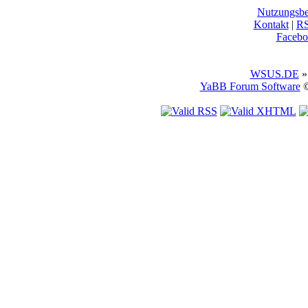
Nutzungsb
Kontakt
|
R
Facebo
WSUS.DE
»
YaBB Forum Software
©