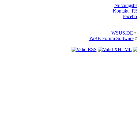
Nutzungsb
Kontakt
|
R
Facebo
WSUS.DE
»
YaBB Forum Software
©