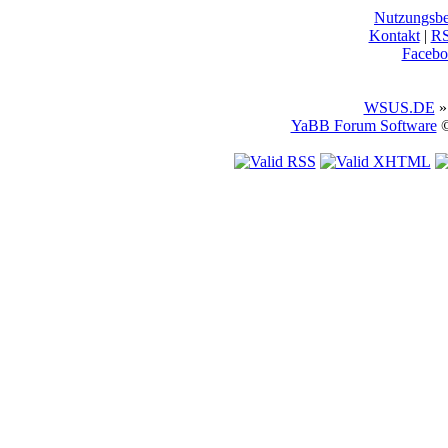
Nutzungsb
Kontakt
|
R
Facebo
WSUS.DE
»
YaBB Forum Software
©