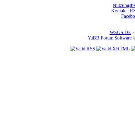
Nutzungsb
Kontakt
|
R
Facebo
WSUS.DE
»
YaBB Forum Software
©