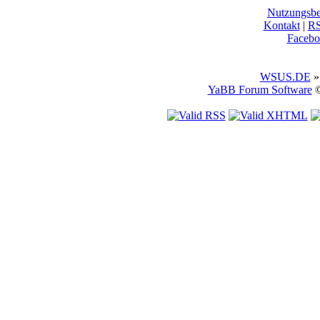
Nutzungsb
Kontakt
|
R
Facebo
WSUS.DE
»
YaBB Forum Software
©