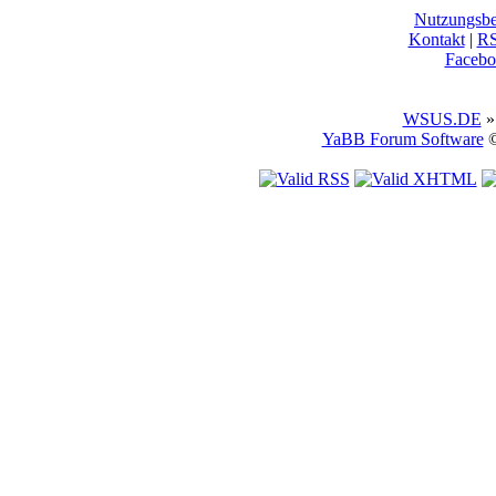
Nutzungsb
Kontakt
|
R
Facebo
WSUS.DE
»
YaBB Forum Software
©