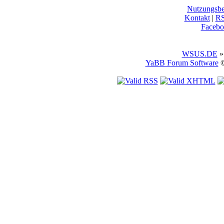
Nutzungsb
Kontakt
|
R
Facebo
WSUS.DE
»
YaBB Forum Software
©