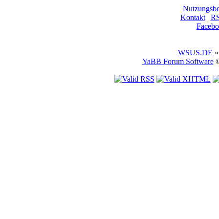
Nutzungsb
Kontakt
|
R
Facebo
WSUS.DE
»
YaBB Forum Software
©