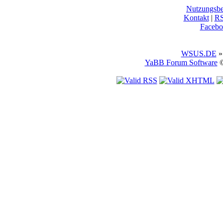
Nutzungsb
Kontakt
|
R
Facebo
WSUS.DE
»
YaBB Forum Software
©