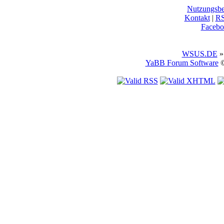
Nutzungsb
Kontakt
|
R
Facebo
WSUS.DE
»
YaBB Forum Software
©