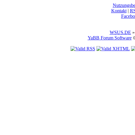
Nutzungsb
Kontakt
|
R
Facebo
WSUS.DE
»
YaBB Forum Software
©