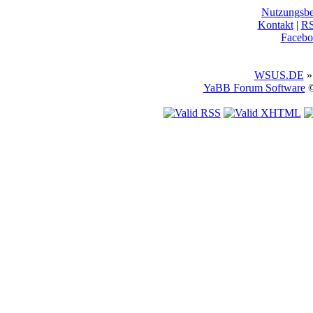
Nutzungsb
Kontakt
|
R
Facebo
WSUS.DE
»
YaBB Forum Software
©