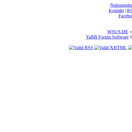
Nutzungsb
Kontakt
|
R
Facebo
WSUS.DE
»
YaBB Forum Software
©