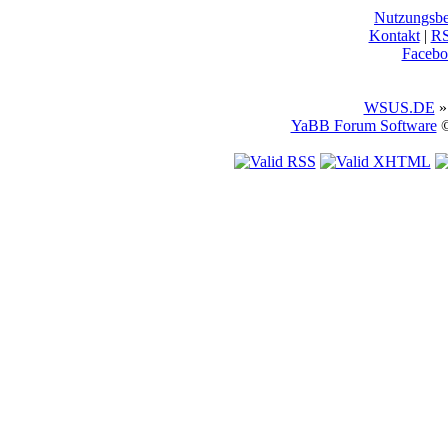
Nutzungsb
Kontakt
|
R
Facebo
WSUS.DE
»
YaBB Forum Software
©