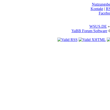
Nutzungsb
Kontakt
|
R
Facebo
WSUS.DE
»
YaBB Forum Software
©