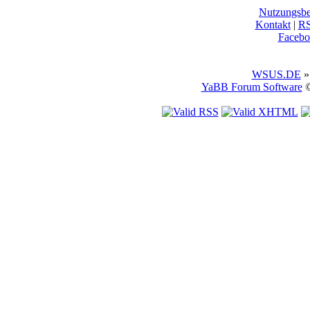
Nutzungsb
Kontakt
|
R
Facebo
WSUS.DE
»
YaBB Forum Software
©