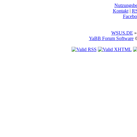
Nutzungsb
Kontakt
|
R
Facebo
WSUS.DE
»
YaBB Forum Software
©