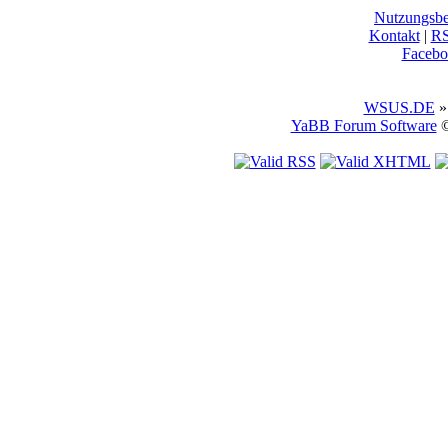
Nutzungsb
Kontakt
|
R
Facebo
WSUS.DE
»
YaBB Forum Software
©