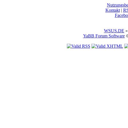
Nutzungsb
Kontakt
|
R
Facebo
WSUS.DE
»
YaBB Forum Software
©