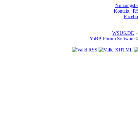
Nutzungsb
Kontakt
|
R
Facebo
WSUS.DE
»
YaBB Forum Software
©