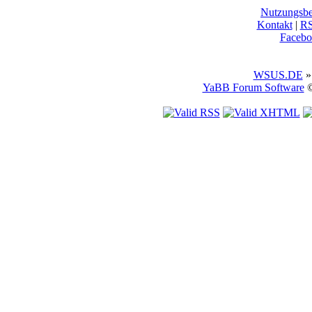
Nutzungsb
Kontakt
|
R
Facebo
WSUS.DE
»
YaBB Forum Software
©