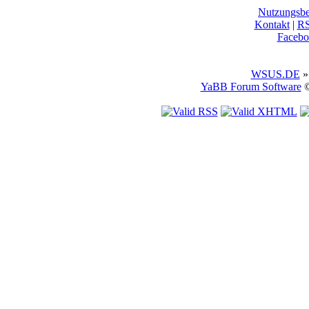
Nutzungsb
Kontakt
|
R
Facebo
WSUS.DE
»
YaBB Forum Software
©