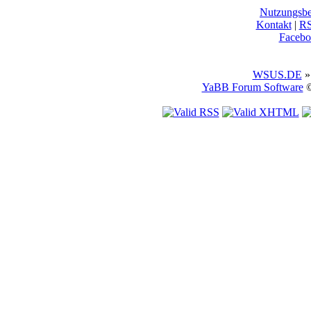
Nutzungsb
Kontakt
|
R
Facebo
WSUS.DE
»
YaBB Forum Software
©