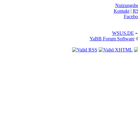
Nutzungsb
Kontakt
|
R
Facebo
WSUS.DE
»
YaBB Forum Software
©