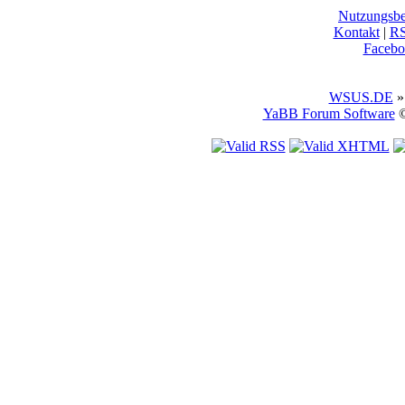
Nutzungsb
Kontakt
|
R
Facebo
WSUS.DE
»
YaBB Forum Software
©