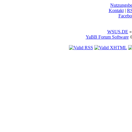
Nutzungsb
Kontakt
|
R
Facebo
WSUS.DE
»
YaBB Forum Software
©