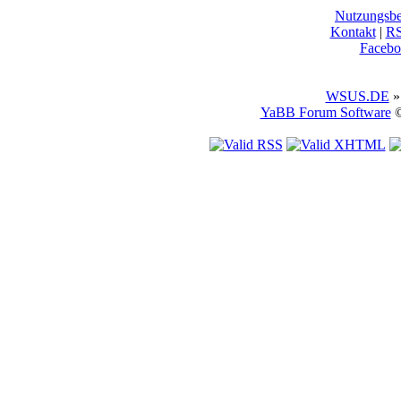
Nutzungsb
Kontakt
|
R
Facebo
WSUS.DE
»
YaBB Forum Software
©