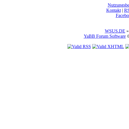
Nutzungsb
Kontakt
|
R
Facebo
WSUS.DE
»
YaBB Forum Software
©