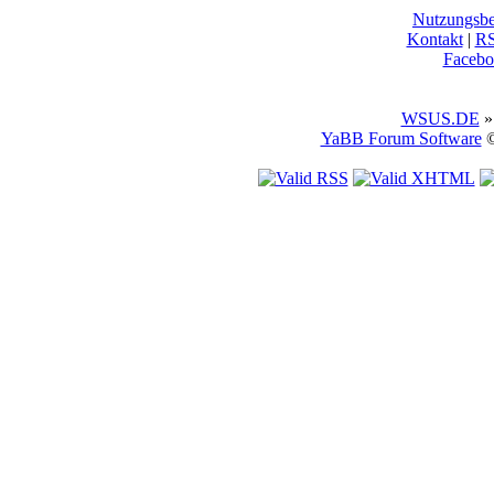
Nutzungsb
Kontakt
|
R
Facebo
WSUS.DE
»
YaBB Forum Software
©