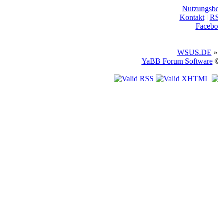
Nutzungsb
Kontakt
|
R
Facebo
WSUS.DE
»
YaBB Forum Software
©