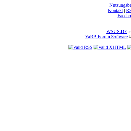
Nutzungsb
Kontakt
|
R
Facebo
WSUS.DE
»
YaBB Forum Software
©