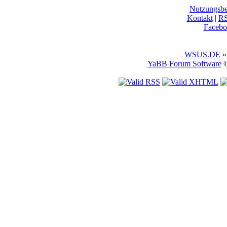
Nutzungsb
Kontakt
|
R
Facebo
WSUS.DE
»
YaBB Forum Software
©