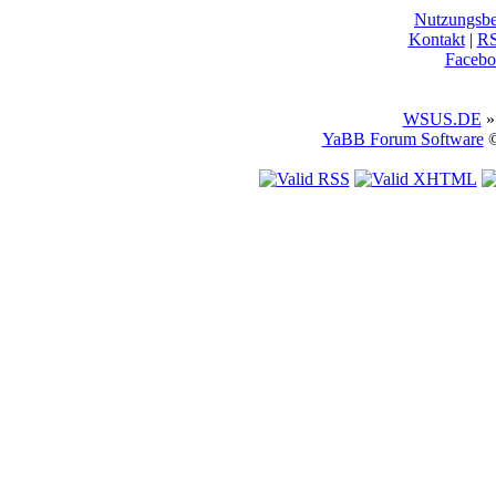
Nutzungsb
Kontakt
|
R
Facebo
WSUS.DE
»
YaBB Forum Software
©