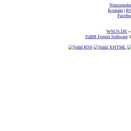
Nutzungsb
Kontakt
|
R
Facebo
WSUS.DE
»
YaBB Forum Software
©