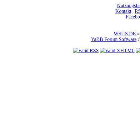
Nutzungsb
Kontakt
|
R
Facebo
WSUS.DE
»
YaBB Forum Software
©