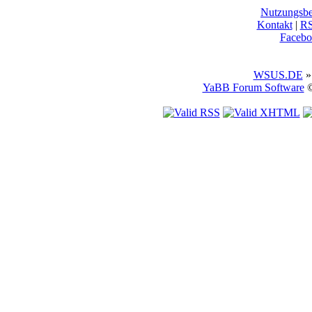
Nutzungsb
Kontakt
|
R
Facebo
WSUS.DE
»
YaBB Forum Software
©