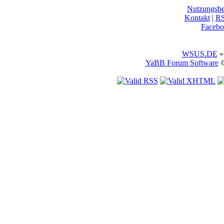
Nutzungsb
Kontakt
|
R
Facebo
WSUS.DE
»
YaBB Forum Software
©