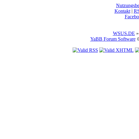
Nutzungsb
Kontakt
|
R
Facebo
WSUS.DE
»
YaBB Forum Software
©