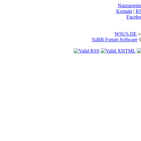
Nutzungsb
Kontakt
|
R
Facebo
WSUS.DE
»
YaBB Forum Software
©