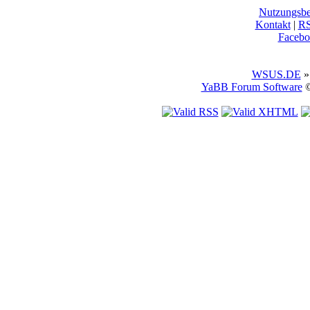
Nutzungsb
Kontakt
|
R
Facebo
WSUS.DE
»
YaBB Forum Software
©