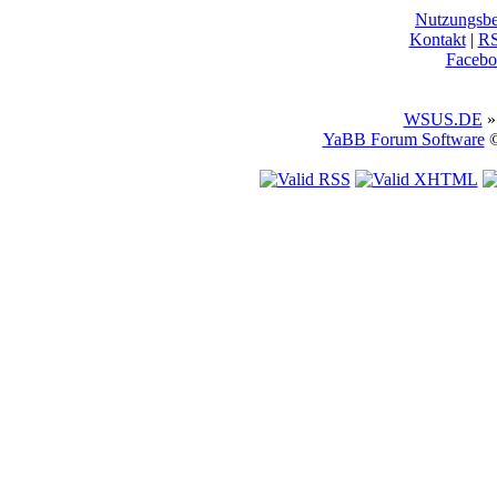
Nutzungsb
Kontakt
|
R
Facebo
WSUS.DE
»
YaBB Forum Software
©