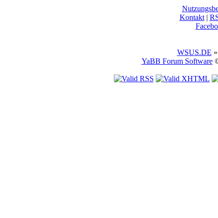
Nutzungsb
Kontakt
|
R
Facebo
WSUS.DE
»
YaBB Forum Software
©