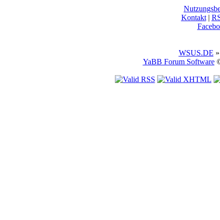
Nutzungsb
Kontakt
|
R
Facebo
WSUS.DE
»
YaBB Forum Software
©