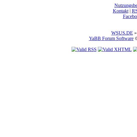
Nutzungsb
Kontakt
|
R
Facebo
WSUS.DE
»
YaBB Forum Software
©