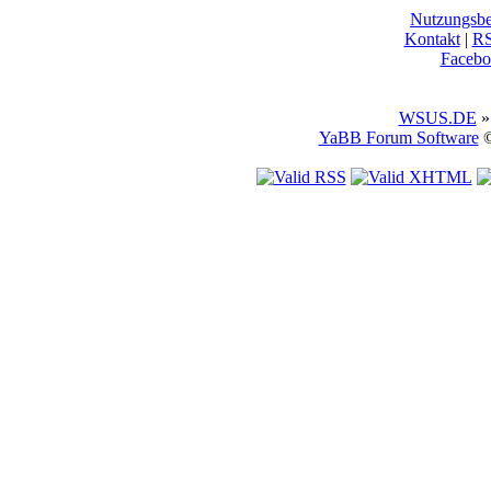
Nutzungsb
Kontakt
|
R
Facebo
WSUS.DE
»
YaBB Forum Software
©