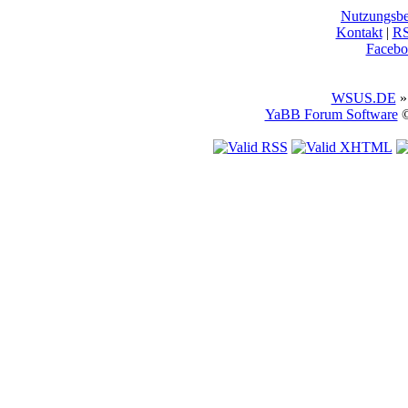
Nutzungsb
Kontakt
|
R
Facebo
WSUS.DE
»
YaBB Forum Software
©