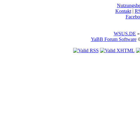
Nutzungsb
Kontakt
|
R
Facebo
WSUS.DE
»
YaBB Forum Software
©