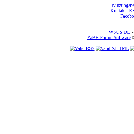
Nutzungsb
Kontakt
|
R
Facebo
WSUS.DE
»
YaBB Forum Software
©