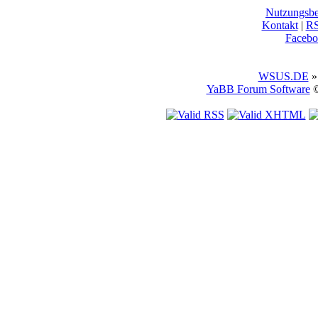
Nutzungsb
Kontakt
|
R
Facebo
WSUS.DE
»
YaBB Forum Software
©