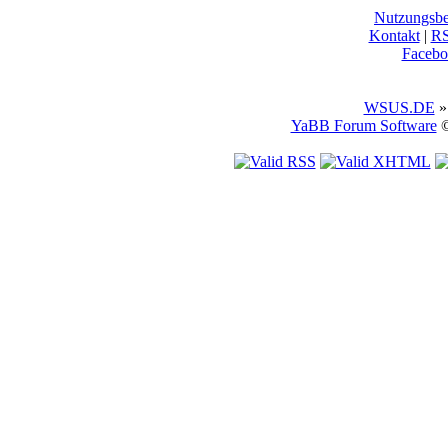
Nutzungsb
Kontakt
|
R
Facebo
WSUS.DE
»
YaBB Forum Software
©